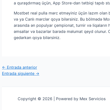
a quraşdırmaq üçün, App Store-dan tətbiqi tapıb st
Mostbet real pulla mərc etməyiniz üçün lazım olan bü
və ya Canlı mərclər qoya bilərsiniz. Bu bölmədə Mos
arasında ən populyar çempionat, turnir və liqaların
əmsallar və bazarlar barədə məlumat qeyd olunur. Ca
gedərkən qoya bilərsiniz.
←
Entrada anterior
Entrada siguiente
→
Copyright © 2026 | Powered by Mex Servicios