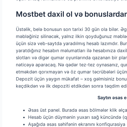
Mostbet daxil ol və bonuslarda
Üstəlik, belə bonusun son tarixi 30 gün ola bilər. Ə
məbləğiniz silinəcək, yalnız ilkin qoyduğunuz məblə
üçün sizə veb-saytda yaradılmış hesab lazımdır. Bu
yaratdığınız hesabın məlumatları ilə hesabınıza daxi
slotları və digər qumar oyunlarında qazanan bir plan
nəticəyə aparacaq. Nə qədər tez-tez oynasanız, quma
etməkdən qorxmayan və öz qumar təcrübələri üçün əla
Depozit üçün yaygın mükafat – xoş gəlmisiniz bonu
keçdikdən və ilk depoziti etdikdən sonra təqdim edil
Saytın əsas 
Əsas üst panel. Burada əsas bölmələr klik əlçat
Hesab üçün düymənin yuxarı sağ küncündə (qey
Aşağıda əsas səhifənin ekranını konfiqurasiya ed