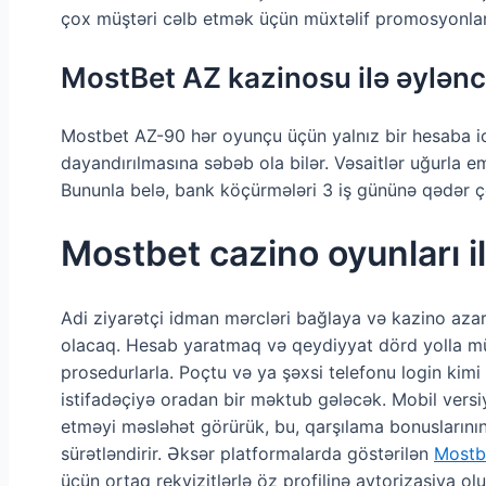
çox müştəri cəlb etmək üçün müxtəlif promosyonlar
MostBet AZ kazinosu ilə əylən
Mostbet AZ-90 hər oyunçu üçün yalnız bir hesaba ic
dayandırılmasına səbəb ola bilər. Vəsaitlər uğurla 
Bununla belə, bank köçürmələri 3 iş gününə qədər çə
Mostbet cazino oyunları i
Adi ziyarətçi idman mərcləri bağlaya və kazino azar
olacaq. Hesab yaratmaq və qeydiyyat dörd yolla müm
prosedurlarla. Poçtu və ya şəxsi telefonu login kim
istifadəçiyə oradan bir məktub gələcək. Mobil versi
etməyi məsləhət görürük, bu, qarşılama bonuslarının
sürətləndirir. Əksər platformalarda göstərilən
Mostb
üçün ortaq rekvizitlərlə öz profilinə avtorizasiya olu