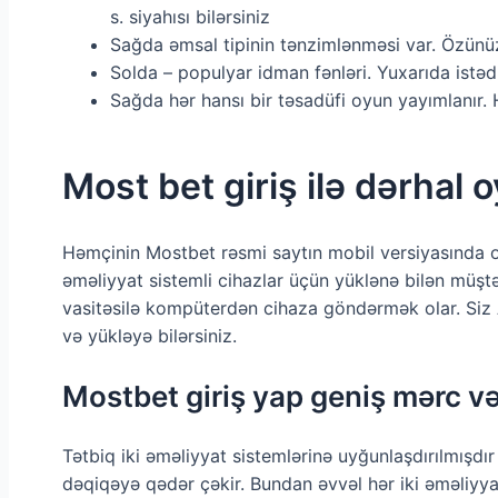
s. siyahısı bilərsiniz
Sağda əmsal tipinin tənzimlənməsi var. Özünüz ü
Solda – populyar idman fənləri. Yuxarıda istə
Sağda hər hansı bir təsadüfi oyun yayımlanır.
Most bet giriş ilə dərhal 
Həmçinin Mostbet rəsmi saytın mobil versiyasında 
əməliyyat sistemli cihazlar üçün yüklənə bilən müşt
vasitəsilə kompüterdən cihaza göndərmək olar. Siz 
və yükləyə bilərsiniz.
Mostbet giriş yap geniş mərc və
Tətbiq iki əməliyyat sistemlərinə uyğunlaşdırılmışd
dəqiqəyə qədər çəkir. Bundan əvvəl hər iki əməliyyat