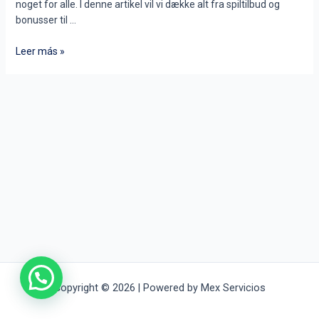
noget for alle. I denne artikel vil vi dække alt fra spiltilbud og
bonusser til …
Leer más »
Copyright © 2026 | Powered by Mex Servicios