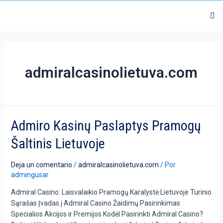
Ir
al
contenido
admiralcasinolietuva.com
Admiro
Admiro Kasinų Paslaptys Pramogų
Kasinų
Šaltinis Lietuvoje
Paslaptys
Pramogų
Deja un comentario
/
admiralcasinolietuva.com
/ Por
Šaltinis
admingusar
Lietuvoje
Admiral Casino: Laisvalaikio Pramogų Karalystė Lietuvoje Turinio
Sąrašas Įvadas į Admiral Casino Žaidimų Pasirinkimas
Specialios Akcijos ir Premijos Kodėl Pasirinkti Admiral Casino?