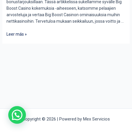
bonustarjouksillaan. Tässä artikkelissa sukellamme syvälle Big
Boost Casino kokemuksia -aiheeseen, katsomme pelaajien
arvosteluja ja vertaa Big Boost Casinon ominaisuuksia muihin
nettikasinoihin. Tervetuloa mukaan seikkailuun, jossa voitto ja …
Leer más »
Copyright © 2026 | Powered by Mex Servicios