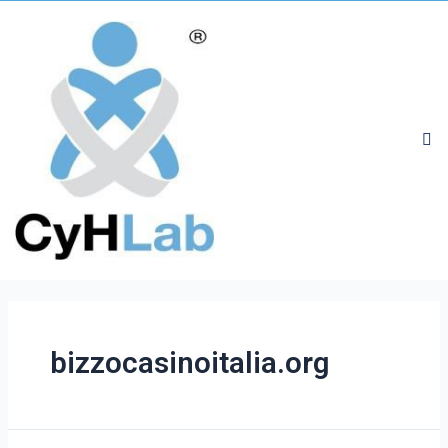
Ir
al
contenido
bizzocasinoitalia.org