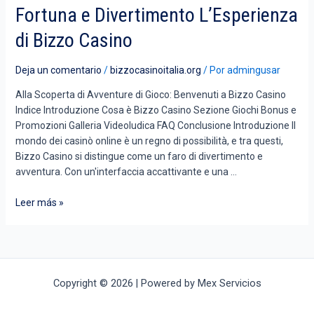
Fortuna
Fortuna e Divertimento L’Esperienza
e
di Bizzo Casino
Divertimento
L’Esperienza
Deja un comentario
/
bizzocasinoitalia.org
/ Por
admingusar
di
Bizzo
Alla Scoperta di Avventure di Gioco: Benvenuti a Bizzo Casino
Casino
Indice Introduzione Cosa è Bizzo Casino Sezione Giochi Bonus e
Promozioni Galleria Videoludica FAQ Conclusione Introduzione Il
mondo dei casinò online è un regno di possibilità, e tra questi,
Bizzo Casino si distingue come un faro di divertimento e
avventura. Con un'interfaccia accattivante e una …
Leer más »
Copyright © 2026 | Powered by Mex Servicios