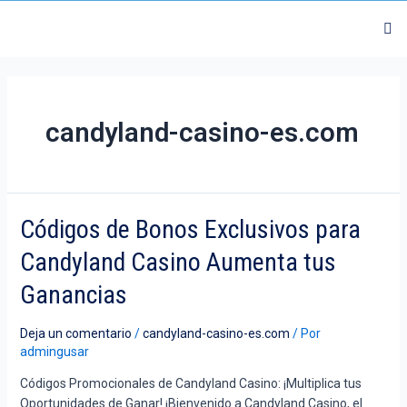
Ir
al
contenido
candyland-casino-es.com
Códigos
Códigos de Bonos Exclusivos para
de
Candyland Casino Aumenta tus
Bonos
Exclusivos
Ganancias
para
Candyland
Deja un comentario
/
candyland-casino-es.com
/ Por
Casino
admingusar
Aumenta
tus
Códigos Promocionales de Candyland Casino: ¡Multiplica tus
Ganancias
Oportunidades de Ganar! ¡Bienvenido a Candyland Casino, el