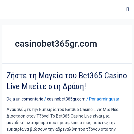
Ir
al
contenido
casinobet365gr.com
Ζήστε
Ζήστε τη Μαγεία του Bet365 Casino
τη
Live Μπείτε στη Δράση!
Μαγεία
του
Deja un comentario
/
casinobet365gr.com
/ Por
admingusar
Bet365
Casino
Ανακαλύψτε την Εμπειρία του Bet365 Casino Live: Μια Νέα
Live
Διάσταση στον Τζόγο! Το Bet365 Casino Live είναι μια
Μπείτε
μοναδική πλατφόρμα που προσφέρει στους παίκτες την
στη
ευκαιρία να βιώσουν την αδρεναλίνη του τζόγου από την
Δράση!