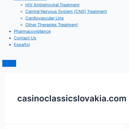
HIV Antiretroviral Treatment
Central Nervous System (CNS) Treatment
Cardiovascular Line
Other Therapies Treatment
Pharmacovigilance
Contact Us
Español
casinoclassicslovakia.com