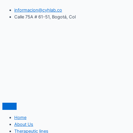
Ir
Ein
al
aufregendes
informacion@cyhlab.co
contenido
Abenteuer
Calle 75A # 61-51, Bogotá, Col
im
Dolly
Casino
Österreich
Home
About Us
Therapeutic lines