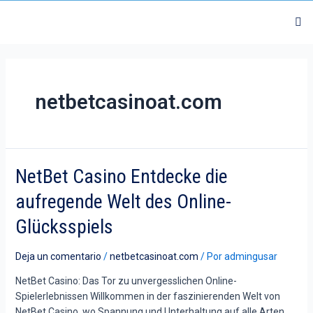
Ir
al
contenido
netbetcasinoat.com
NetBet
NetBet Casino Entdecke die
Casino
aufregende Welt des Online-
Entdecke
die
Glücksspiels
aufregende
Welt
Deja un comentario
/
netbetcasinoat.com
/ Por
admingusar
des
Online-
NetBet Casino: Das Tor zu unvergesslichen Online-
Glücksspiels
Spielerlebnissen Willkommen in der faszinierenden Welt von
NetBet Casino, wo Spannung und Unterhaltung auf alle Arten