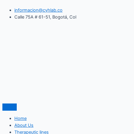
Ir
Пин
al
Ап
informacion@cyhlab.co
contenido
Уз
Calle 75A # 61-51, Bogotá, Col
Кириж
Вдохновение
И
Творчество
Home
About Us
Therapeutic lines