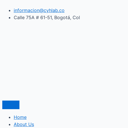
Ir
L’univers
al
informacion@cyhlab.co
coloré
contenido
Calle 75A # 61-51, Bogotá, Col
de
la
tombola
française
Home
About Us