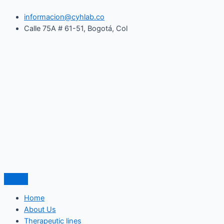
Ir
Aventuras
al
Inesquecíveis
informacion@cyhlab.co
contenido
com
Calle 75A # 61-51, Bogotá, Col
o
Tesouro
do
Prato
Mágico
Home
About Us
Therapeutic lines