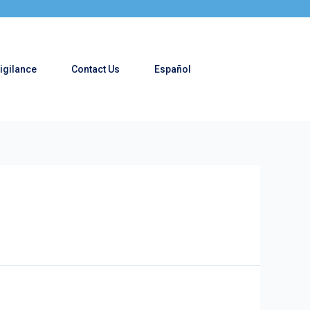
igilance
Contact Us
Español