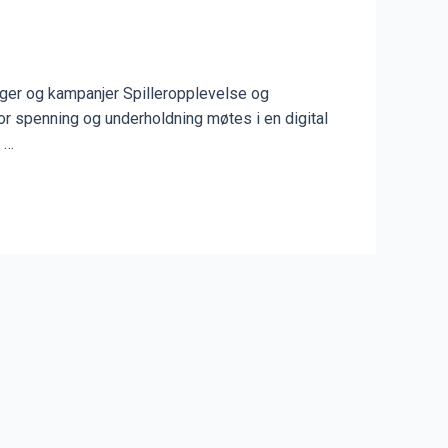
nger og kampanjer Spilleropplevelse og
or spenning og underholdning møtes i en digital
n …