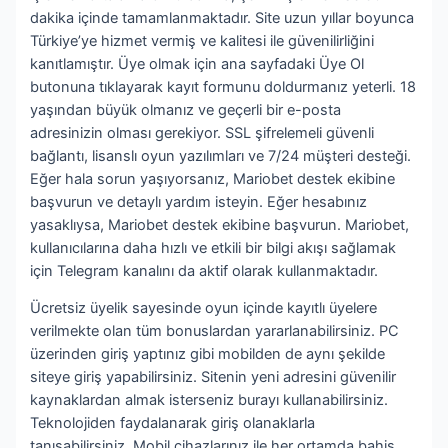
dakika içinde tamamlanmaktadır. Site uzun yıllar boyunca
Türkiye’ye hizmet vermiş ve kalitesi ile güvenilirliğini
kanıtlamıştır. Üye olmak için ana sayfadaki Üye Ol
butonuna tıklayarak kayıt formunu doldurmanız yeterli. 18
yaşından büyük olmanız ve geçerli bir e-posta
adresinizin olması gerekiyor. SSL şifrelemeli güvenli
bağlantı, lisanslı oyun yazılımları ve 7/24 müşteri desteği.
Eğer hala sorun yaşıyorsanız, Mariobet destek ekibine
başvurun ve detaylı yardım isteyin. Eğer hesabınız
yasaklıysa, Mariobet destek ekibine başvurun. Mariobet,
kullanıcılarına daha hızlı ve etkili bir bilgi akışı sağlamak
için Telegram kanalını da aktif olarak kullanmaktadır.
Ücretsiz üyelik sayesinde oyun içinde kayıtlı üyelere
verilmekte olan tüm bonuslardan yararlanabilirsiniz. PC
üzerinden giriş yaptınız gibi mobilden de aynı şekilde
siteye giriş yapabilirsiniz. Sitenin yeni adresini güvenilir
kaynaklardan almak isterseniz burayı kullanabilirsiniz.
Teknolojiden faydalanarak giriş olanaklarla
tanışabilirsiniz. Mobil cihazlarınız ile her ortamda bahis