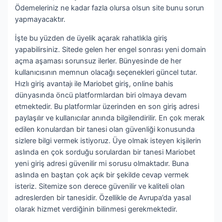
Ödemeleriniz ne kadar fazla olursa olsun site bunu sorun
yapmayacaktır.
İşte bu yüzden de üyelik açarak rahatlıkla giriş
yapabilirsiniz. Sitede gelen her engel sonrası yeni domain
açma aşaması sorunsuz ilerler. Bünyesinde de her
kullanıcısının memnun olacağı seçenekleri güncel tutar.
Hızlı giriş avantajı ile Mariobet giriş, online bahis
dünyasında öncü platformlardan biri olmaya devam
etmektedir. Bu platformlar üzerinden en son giriş adresi
paylaşılır ve kullanıcılar anında bilgilendirilir. En çok merak
edilen konulardan bir tanesi olan güvenliği konusunda
sizlere bilgi vermek istiyoruz. Üye olmak isteyen kişilerin
aslında en çok sorduğu sorulardan bir tanesi Mariobet
yeni giriş adresi güvenilir mi sorusu olmaktadır. Buna
aslında en baştan çok açık bir şekilde cevap vermek
isteriz. Sitemize son derece güvenilir ve kaliteli olan
adreslerden bir tanesidir. Özellikle de Avrupa’da yasal
olarak hizmet verdiğinin bilinmesi gerekmektedir.