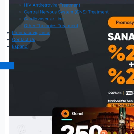
HIV Antiretroviral Treatment
Central Nervous System (CNS) Treatment
Cardiovascular Line
Other Therapies Treatment
Pharmacovigilance
Contact Us
Español