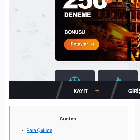
Content
Para Çekme