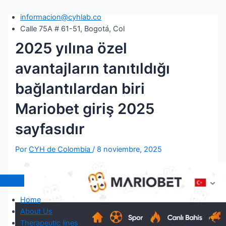
Ir
Navegación
al
de
informacion@cyhlab.co
contenido
entradas
Calle 75A # 61-51, Bogotá, Col
2025 yılına özel
avantajların tanıtıldığı
bağlantılardan biri
Mariobet giriş 2025
sayfasıdır
Por
CYH de Colombia
/
8 noviembre, 2025
Home
About Us
Therapeutic lines