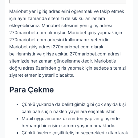
Mariobet yeni giriş adreslerini öğrenmek ve takip etmek
için aynı zamanda sitemizi de sık kullanılanlara
ekleyebilirsiniz. Mariobet sitesinin yeni giriş adresi
270mariobet.com olmuştur. Mariobet giriş yapmak için
270mariobet.com adresini kullanmanız yeterlidir.
Mariobet giriş adresi 270mariobet.com olarak
belirlenmiştir ve girişe açıktır. 270mariobet.com adresi
sitemizde her zaman güncellenmektedir. Mariobet’e
doğru adres üzerinden giriş yapmak için sadece sitemizi
ziyaret etmeniz yeterli olacaktır.
Para Çekme
Çünkü yukarıda da belirttiğimiz gibi çok sayıda kişi
canlı bahis için naklen yayınlara erişmek ister.
Mobil uygulamamız üzerinden yapılan girişlerde
herhangi bir erişim sorunu yaşanmamaktadır.
Çünkü üyelere çeşitli iletişim seçenekleri kullanılarak