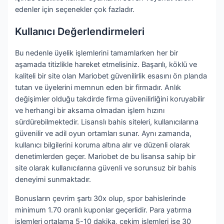
edenler için seçenekler çok fazladır.
Kullanıcı Değerlendirmeleri
Bu nedenle üyelik işlemlerini tamamlarken her bir
aşamada titizlikle hareket etmelisiniz. Başarılı, köklü ve
kaliteli bir site olan Mariobet güvenilirlik esasını ön planda
tutan ve üyelerini memnun eden bir firmadır. Anlık
değişimler olduğu takdirde firma güvenilirliğini koruyabilir
ve herhangi bir aksama olmadan işlem hızını
sürdürebilmektedir. Lisanslı bahis siteleri, kullanıcılarına
güvenilir ve adil oyun ortamları sunar. Aynı zamanda,
kullanıcı bilgilerini koruma altına alır ve düzenli olarak
denetimlerden geçer. Mariobet de bu lisansa sahip bir
site olarak kullanıcılarına güvenli ve sorunsuz bir bahis
deneyimi sunmaktadır.
Bonusların çevrim şartı 30x olup, spor bahislerinde
minimum 1.70 oranlı kuponlar geçerlidir. Para yatırma
işlemleri ortalama 5-10 dakika, çekim işlemleri ise 30