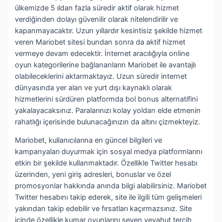
ülkemizde 5 ıldan fazla süredir aktif olarak hizmet
verdiğinden dolayı güvenilir olarak nitelendirilir ve
kapanmayacaktır. Uzun yıllardır kesintisiz şekilde hizmet
veren Mariobet sitesi bundan sonra da aktif hizmet
vermeye devam edecektir. İnternet aracılığıyla online
oyun kategorilerine bağlananların Mariobet ile avantajlı
olabileceklerini aktarmaktayız. Uzun süredir internet
dünyasında yer alan ve yurt dışı kaynaklı olarak
hizmetlerini sürdüren platformda bol bonus alternatifini
yakalayacaksınız. Paralarınızı kolay yoldan elde etmenin
rahatlığı içerisinde bulunacağınızın da altını çizmekteyiz.
Mariobet, kullanıcılarına en güncel bilgileri ve
kampanyaları duyurmak için sosyal medya platformlarını
etkin bir şekilde kullanmaktadır. Özellikle Twitter hesabı
üzerinden, yeni giriş adresleri, bonuslar ve özel
promosyonlar hakkında anında bilgi alabilirsiniz. Mariobet
Twitter hesabını takip ederek, site ile ilgili tüm gelişmeleri
yakından takip edebilir ve fırsatları kaçırmazsınız. Site
içinde özellikle kumar oyunlarını seven veyahut tercih