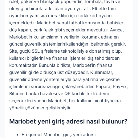
rulet, poker ve blackjack popülerdir. Tombala, tavla ve
okey gibi birçok farklı olan oyun yer alır. Elbette tüm
oyunların yanı sıra meraklıları için farklı kart oyunu
içermektedir. Mariobet sanal futbol konusunda bahisler
düş kapan, çarkıfelek gibi seçenekler mevcuttur. Ayrıca,
Mariobet’in kullanıcılarının verilerini korumak adına en
güncel güvenlik sistemlerinikullandığını belirtmek gerekir.
Site, güçlü SSL şifreleme teknolojisiyle donatılmış olup,
kullanıcı bilgilerini ve finansal işlemleri dış tehditlerden
korumaktadır. Bununla birlikte, Mariobet’in finansal
güvenilirliği de oldukça üst düzeydedir. Kullanıcılar,
güvenilir ödeme yöntemleriyle para yatırma ve çekme
işlemlerini sorunsuzcagerçekleştirebilirler. Papara, PayFix,
Bitcoin, banka havalesi ve QR kod ile hızlı ödeme
seçenekleri sunan Mariobet, her kullanıcının ihtiyacına
yönelik çözümler geliştirmiştir.
Mariobet yeni giriş adresi nasıl bulunur?
En güncel Mariobet giriş yeni adresi