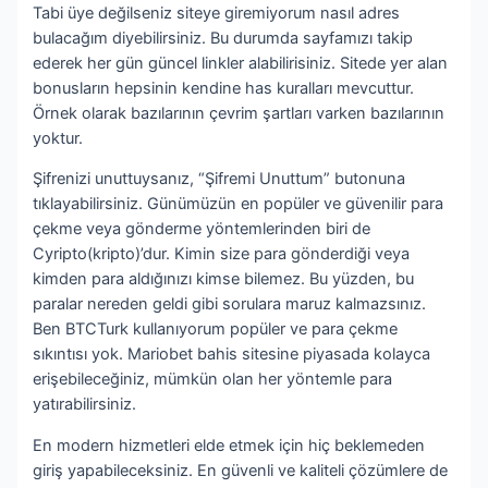
Tabi üye değilseniz siteye giremiyorum nasıl adres
bulacağım diyebilirsiniz. Bu durumda sayfamızı takip
ederek her gün güncel linkler alabilirisiniz. Sitede yer alan
bonusların hepsinin kendine has kuralları mevcuttur.
Örnek olarak bazılarının çevrim şartları varken bazılarının
yoktur.
Şifrenizi unuttuysanız, “Şifremi Unuttum” butonuna
tıklayabilirsiniz. Günümüzün en popüler ve güvenilir para
çekme veya gönderme yöntemlerinden biri de
Cyripto(kripto)’dur. Kimin size para gönderdiği veya
kimden para aldığınızı kimse bilemez. Bu yüzden, bu
paralar nereden geldi gibi sorulara maruz kalmazsınız.
Ben BTCTurk kullanıyorum popüler ve para çekme
sıkıntısı yok. Mariobet bahis sitesine piyasada kolayca
erişebileceğiniz, mümkün olan her yöntemle para
yatırabilirsiniz.
En modern hizmetleri elde etmek için hiç beklemeden
giriş yapabileceksiniz. En güvenli ve kaliteli çözümlere de