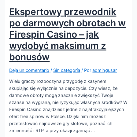
Ekspertowy przewodnik
po darmowych obrotach w
Firespin Casino – jak
wydobyć maksimum z
bonusów
Deja un comentario
/
Sin categoría
/ Por
admingusar
Wielu graczy rozpoczyna przygodę z kasynem,
skupiając się wyłącznie na depozycie. Czy wiesz, że
darmowe obroty mogą znacznie zwiększyć Twoje
szanse na wygraną, nie ryzykując własnych środków? W
Firespin Casino znajdziesz jedne z najatrakcyjniejszych
ofert free spinów w Polsce. Dzięki nim możesz
przetestować najnowsze gry slotowe, poznać ich
zmienność i RTP, a przy okazji zgarnąć …