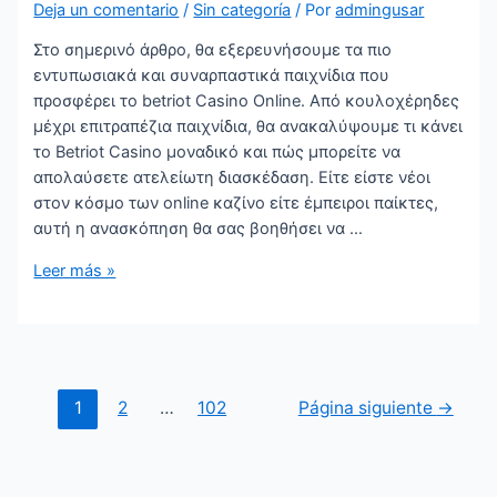
Deja un comentario
/
Sin categoría
/ Por
admingusar
Στο σημερινό άρθρο, θα εξερευνήσουμε τα πιο
εντυπωσιακά και συναρπαστικά παιχνίδια που
προσφέρει το betriot Casino Online. Από κουλοχέρηδες
μέχρι επιτραπέζια παιχνίδια, θα ανακαλύψουμε τι κάνει
το Betriot Casino μοναδικό και πώς μπορείτε να
απολαύσετε ατελείωτη διασκέδαση. Είτε είστε νέοι
στον κόσμο των online καζίνο είτε έμπειροι παίκτες,
αυτή η ανασκόπηση θα σας βοηθήσει να …
Leer más »
1
2
…
102
Página siguiente
→