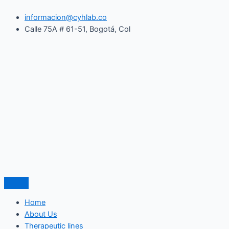
Ir
Paginación
3
**Insider‑Strategien
A
3
10
Ekspertowy
Lex
Hogyan
An
Τα
al
de
Onmisbare
für
kaszinó
Skuteczne
onmisbare
przewodnik
Casino:
javíthatja
In-
καλύτερα
informacion@cyhlab.co
contenido
entradas
Bonusstrategieën
den
nyerési
Strategie
Valentijnstips
po
Ein
a
Depth
παιχνίδια
Calle 75A # 61-51, Bogotá, Col
voor
No‑Deposit‑Bonus
esélyeinek
na
voor
darmowych
Leitfaden
játékélményt
Look
στο
Skyhills
bei
mestersége:
Jackpota
romantisch
obrotach
für
a
at
Betriot
Casino
Yep
Hogyan
w
spelplezier
w
neue
Hellspin
the
Casino
Casino
hozhatod
Firespin
bij
Firespin
Spieler,
alkalmazás
Cultural
Online
–
ki
Casino
Gigaspinz
Casino
um
Significance
για
So
a
Casino
–
das
of
ατελείωτη
holen
legtöbbet
jak
Beste
the
διασκέδαση
Sie
az
wydobyć
herauszuholen
Pirate
das
Energy
maksimum
Chicken
Maximum
Casino‑ból?
z
heraus**
bonusów
Home
About Us
Therapeutic lines