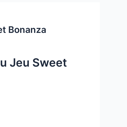
et Bonanza
du Jeu Sweet