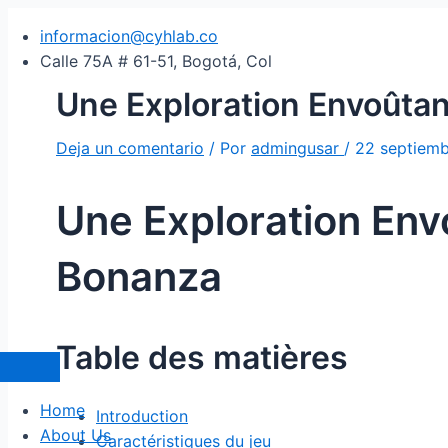
Ir
Navegación
Escribe
Nombre*
Co
al
de
informacion@cyhlab.co
aquí...
el
contenido
entradas
Calle 75A # 61-51, Bogotá, Col
Une Exploration Envoûta
Deja un comentario
/ Por
admingusar
/
22 septiemb
Une Exploration En
Bonanza
Table des matières
Home
Introduction
About Us
Caractéristiques du jeu