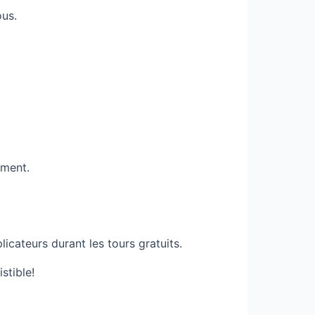
ous.
ement.
licateurs durant les tours gratuits.
stible!