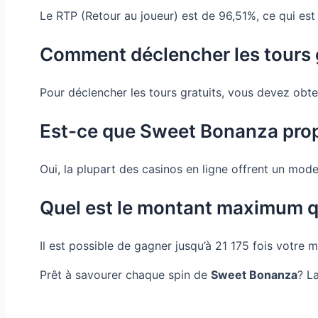
Le RTP (Retour au joueur) est de 96,51%, ce qui es
Comment déclencher les tours g
Pour déclencher les tours gratuits, vous devez ob
Est-ce que Sweet Bonanza pro
Oui, la plupart des casinos en ligne offrent un mod
Quel est le montant maximum qu
Il est possible de gagner jusqu’à 21 175 fois votre m
Prêt à savourer chaque spin de
Sweet Bonanza
? L