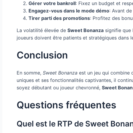
Gérer votre bankroll
: Fixez un budget et respe
Engagez-vous dans le mode démo
: Avant de 
Tirer parti des promotions
: Profitez des bon
La volatilité élevée de
Sweet Bonanza
signifie que 
joueurs doivent être patients et stratégiques dans 
Conclusion
En somme,
Sweet Bonanza
est un jeu qui combine 
uniques et ses fonctionnalités captivantes, il conti
soyez débutant ou joueur chevronné,
Sweet Bonan
Questions fréquentes
Quel est le RTP de Sweet Bona