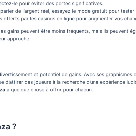
ctez-le pour éviter des pertes significatives.
parier de l’argent réel, essayez le mode gratuit pour tester 
us offerts par les casinos en ligne pour augmenter vos chan
les gains peuvent être moins fréquents, mais ils peuvent ég
leur approche.
divertissement et potentiel de gains. Avec ses graphismes 
nue d’attirer des joueurs à la recherche d’une expérience l
za
a quelque chose à offrir pour chacun.
nza ?