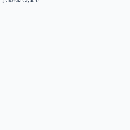
¿Necesitas ayuda?