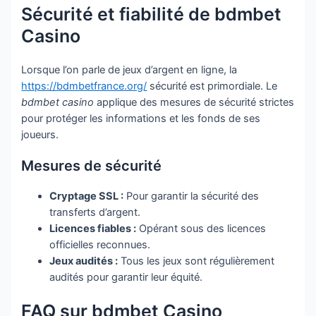
Sécurité et fiabilité de bdmbet
Casino
Lorsque l’on parle de jeux d’argent en ligne, la
https://bdmbetfrance.org/
sécurité est primordiale. Le
bdmbet casino
applique des mesures de sécurité strictes
pour protéger les informations et les fonds de ses
joueurs.
Mesures de sécurité
Cryptage SSL :
Pour garantir la sécurité des
transferts d’argent.
Licences fiables :
Opérant sous des licences
officielles reconnues.
Jeux audités :
Tous les jeux sont régulièrement
audités pour garantir leur équité.
FAQ sur bdmbet Casino