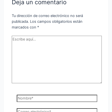
Deja un comentario
Tu dirección de correo electrónico no será
publicada.
Los campos obligatorios están
marcados con
*
Escribe
aquí...
Nombre*
Correo