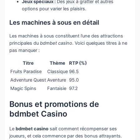
Jeux spéciaux :
Des jeux à gratter et autres
options pour varier les plaisirs.
Les machines à sous en détail
Les machines à sous constituent l’une des attractions
principales du
bdmbet casino
. Voici quelques titres à ne
pas manquer :
Titre
Thème
RTP (%)
Fruits Paradise
Classique
96.5
Adventure Quest
Aventure
95.0
Magic Spins
Fantaisie
97.2
Bonus et promotions de
bdmbet Casino
Le
bdmbet casino
sait comment récompenser ses
joueurs, et cela commence par des bonus attrayants.