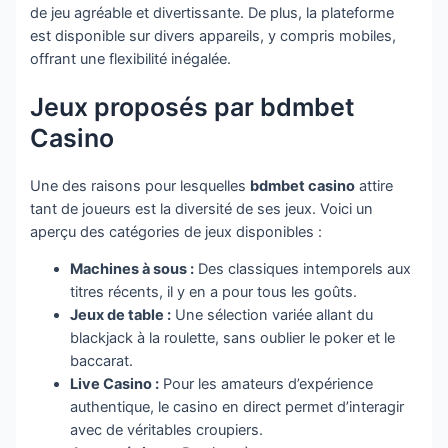
de jeu agréable et divertissante. De plus, la plateforme
est disponible sur divers appareils, y compris mobiles,
offrant une flexibilité inégalée.
Jeux proposés par bdmbet
Casino
Une des raisons pour lesquelles
bdmbet casino
attire
tant de joueurs est la diversité de ses jeux. Voici un
aperçu des catégories de jeux disponibles :
Machines à sous :
Des classiques intemporels aux
titres récents, il y en a pour tous les goûts.
Jeux de table :
Une sélection variée allant du
blackjack à la roulette, sans oublier le poker et le
baccarat.
Live Casino :
Pour les amateurs d’expérience
authentique, le casino en direct permet d’interagir
avec de véritables croupiers.