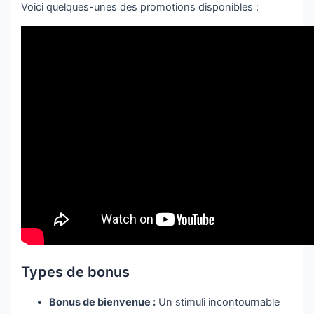
Voici quelques-unes des promotions disponibles :
Types de bonus
Bonus de bienvenue :
Un stimuli incontournable