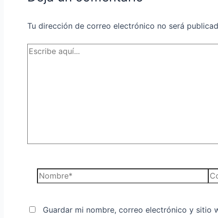
Tu dirección de correo electrónico no será publicad
Guardar mi nombre, correo electrónico y sitio