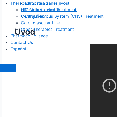
Therapeutic lines
Varnost in zanesljivost
HIV Antiretroviral Treatment
Podpora strankam
Central Nervous System (CNS) Treatment
Zaključek
Cardiovascular Line
Other Therapies Treatment
Uvod
Pharmacovigilance
Contact Us
Español