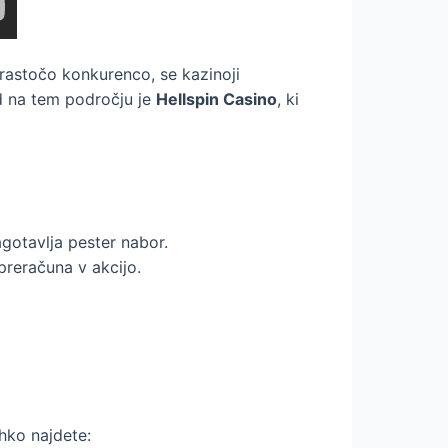
rastočo konkurenco, se kazinoji
zd na tem področju je
Hellspin Casino
, ki
zagotavlja pester nabor.
preračuna v akcijo.
ahko najdete: