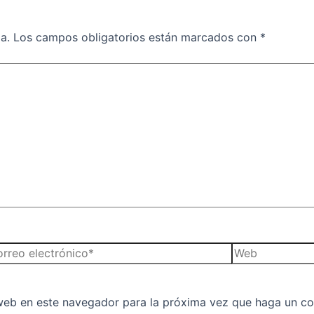
a.
Los campos obligatorios están marcados con
*
 web en este navegador para la próxima vez que haga un co