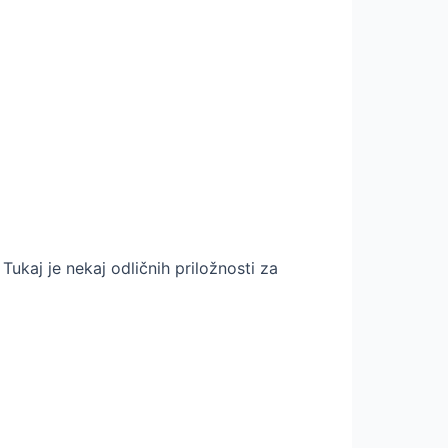
 Tukaj je nekaj odličnih priložnosti za