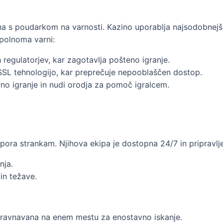
ana s poudarkom na varnosti. Kazino uporablja najsodobnejšo
opolnoma varni:
h regulatorjev, kar zagotavlja pošteno igranje.
SSL tehnologijo, kar preprečuje nepooblaščen dostop.
o igranje in nudi orodja za pomoč igralcem.
a strankam. Njihova ekipa je dostopna 24/7 in pripravlje
nja.
in težave.
ravnavana na enem mestu za enostavno iskanje.