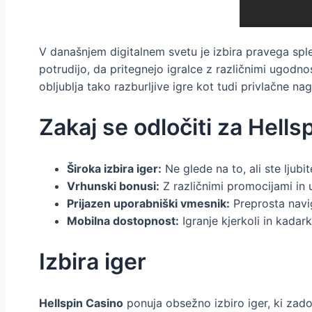
V današnjem digitalnem svetu je izbira pravega spl
potrudijo, da pritegnejo igralce z različnimi ugodn
obljublja tako razburljive igre kot tudi privlačne na
Zakaj se odločiti za Hells
Široka izbira iger:
Ne glede na to, ali ste ljubi
Vrhunski bonusi:
Z različnimi promocijami in u
Prijazen uporabniški vmesnik:
Preprosta navig
Mobilna dostopnost:
Igranje kjerkoli in kadark
Izbira iger
Hellspin Casino
ponuja obsežno izbiro iger, ki zados