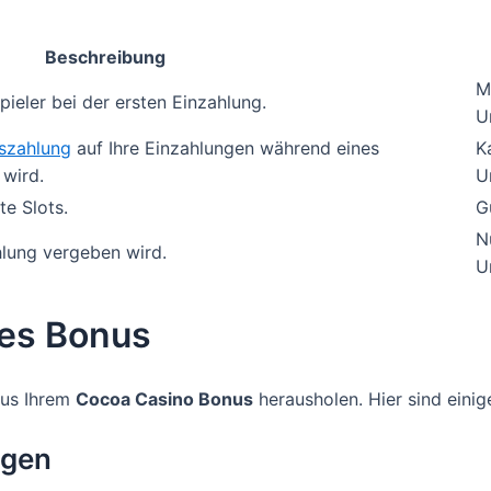
Beschreibung
M
pieler bei der ersten Einzahlung.
U
szahlung
auf Ihre Einzahlungen während eines
K
wird.
U
te Slots.
G
N
hlung vergeben wird.
U
des Bonus
aus Ihrem
Cocoa Casino Bonus
herausholen. Hier sind einig
ngen