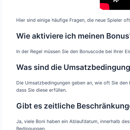
Hier sind einige häufige Fragen, die neue Spieler of
Wie aktiviere ich meinen Bonus
In der Regel müssen Sie den Bonuscode bei Ihrer E
Was sind die Umsatzbedingun
Die Umsatzbedingungen geben an, wie oft Sie den 
dass Sie diese erfüllen.
Gibt es zeitliche Beschränkung
Ja, viele Boni haben ein Ablaufdatum, innerhalb d
Bedingungen.