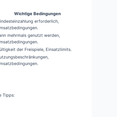
Wichtige Bedingungen
indesteinzahlung erforderlich,
msatzbedingungen.
ann mehrmals genutzt werden,
msatzbedingungen.
ültigkeit der Freispiele, Einsatzlimits.
utzungsbeschränkungen,
msatzbedingungen.
e Tipps: