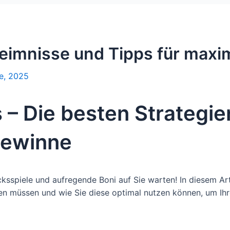
rreo
Web
ectrónico*
eimnisse und Tipps für maxi
e, 2025
– Die besten Strategie
Gewinne
ksspiele und aufregende Boni auf Sie warten! In diesem Arti
n müssen und wie Sie diese optimal nutzen können, um Ih