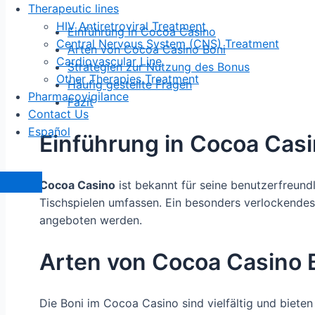
Therapeutic lines
HIV Antiretroviral Treatment
Einführung in Cocoa Casino
Central Nervous System (CNS) Treatment
Arten von Cocoa Casino Boni
Cardiovascular Line
Strategien zur Nutzung des Bonus
Other Therapies Treatment
Häufig gestellte Fragen
Pharmacovigilance
Fazit
Contact Us
Español
Einführung in Cocoa Cas
Cocoa Casino
ist bekannt für seine benutzerfreundl
Tischspielen umfassen. Ein besonders verlockende
angeboten werden.
Arten von Cocoa Casino 
Die Boni im Cocoa Casino sind vielfältig und bieten