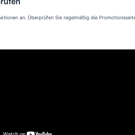
prüfen
ktionen an. Überprüfen Sie regelmäßig die Promotionsseit