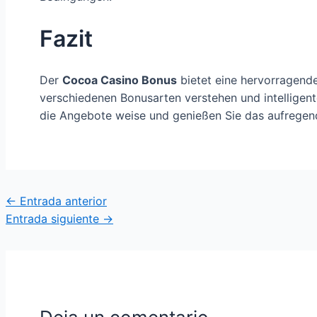
Fazit
Der
Cocoa Casino Bonus
bietet eine hervorragende
verschiedenen Bonusarten verstehen und intelligen
die Angebote weise und genießen Sie das aufregend
←
Entrada anterior
Entrada siguiente
→