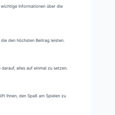
n wichtige Informationen über die
die den höchsten Beitrag leisten.
darauf, alles auf einmal zu setzen.
hilft Ihnen, den Spaß am Spielen zu