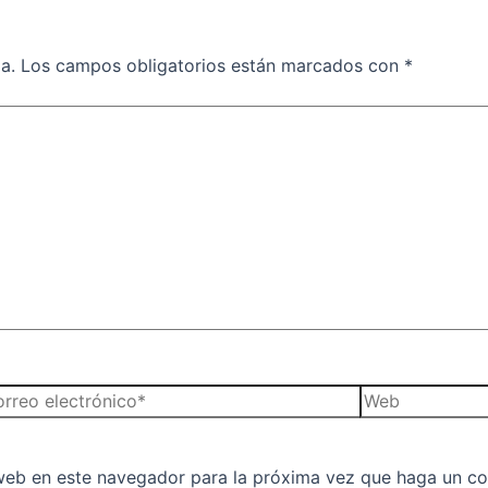
a.
Los campos obligatorios están marcados con
*
 web en este navegador para la próxima vez que haga un co