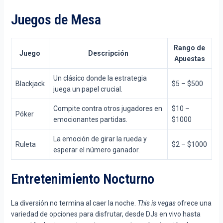
Juegos de Mesa
Rango de
Juego
Descripción
Apuestas
Un clásico donde la estrategia
Blackjack
$5 – $500
juega un papel crucial.
Compite contra otros jugadores en
$10 –
Póker
emocionantes partidas.
$1000
La emoción de girar la rueda y
Ruleta
$2 – $1000
esperar el número ganador.
Entretenimiento Nocturno
La diversión no termina al caer la noche.
This is vegas
ofrece una
variedad de opciones para disfrutar, desde DJs en vivo hasta