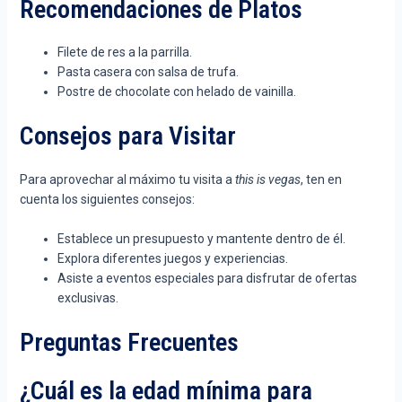
Recomendaciones de Platos
Filete de res a la parrilla.
Pasta casera con salsa de trufa.
Postre de chocolate con helado de vainilla.
Consejos para Visitar
Para aprovechar al máximo tu visita a
this is vegas
, ten en
cuenta los siguientes consejos:
Establece un presupuesto y mantente dentro de él.
Explora diferentes juegos y experiencias.
Asiste a eventos especiales para disfrutar de ofertas
exclusivas.
Preguntas Frecuentes
¿Cuál es la edad mínima para