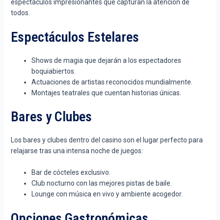
espectáculos impresionantes que capturan la atención de
todos.
Espectáculos Estelares
Shows de magia que dejarán a los espectadores
boquiabiertos.
Actuaciones de artistas reconocidos mundialmente.
Montajes teatrales que cuentan historias únicas.
Bares y Clubes
Los bares y clubes dentro del casino son el lugar perfecto para
relajarse tras una intensa noche de juegos:
Bar de cócteles exclusivo.
Club nocturno con las mejores pistas de baile.
Lounge con música en vivo y ambiente acogedor.
Opciones Gastronómicas