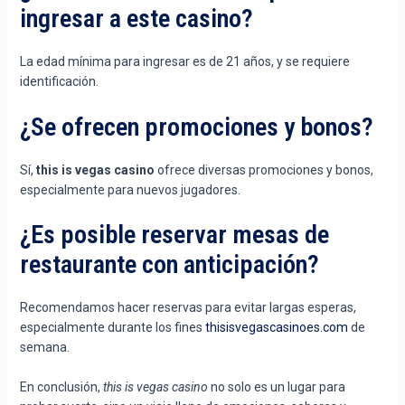
ingresar a este casino?
La edad mínima para ingresar es de 21 años, y se requiere
identificación.
¿Se ofrecen promociones y bonos?
Sí,
this is vegas casino
ofrece diversas promociones y bonos,
especialmente para nuevos jugadores.
¿Es posible reservar mesas de
restaurante con anticipación?
Recomendamos hacer reservas para evitar largas esperas,
especialmente durante los fines
thisisvegascasinoes.com
de
semana.
En conclusión,
this is vegas casino
no solo es un lugar para