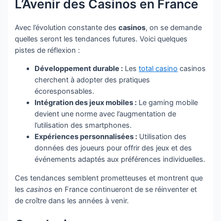
L’Avenir des Casinos en France
Avec l’évolution constante des
casinos
, on se demande
quelles seront les tendances futures. Voici quelques
pistes de réflexion :
Développement durable :
Les
total casino
casinos
cherchent à adopter des pratiques
écoresponsables.
Intégration des jeux mobiles :
Le gaming mobile
devient une norme avec l’augmentation de
l’utilisation des smartphones.
Expériences personnalisées :
Utilisation des
données des joueurs pour offrir des jeux et des
événements adaptés aux préférences individuelles.
Ces tendances semblent prometteuses et montrent que
les
casinos
en France continueront de se réinventer et
de croître dans les années à venir.