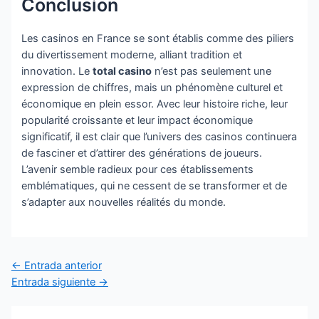
Conclusion
Les casinos en France se sont établis comme des piliers
du divertissement moderne, alliant tradition et
innovation. Le
total casino
n’est pas seulement une
expression de chiffres, mais un phénomène culturel et
économique en plein essor. Avec leur histoire riche, leur
popularité croissante et leur impact économique
significatif, il est clair que l’univers des casinos continuera
de fasciner et d’attirer des générations de joueurs.
L’avenir semble radieux pour ces établissements
emblématiques, qui ne cessent de se transformer et de
s’adapter aux nouvelles réalités du monde.
←
Entrada anterior
Entrada siguiente
→