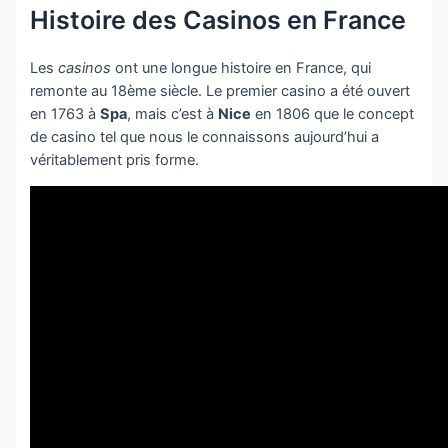
Histoire des Casinos en France
Les
casinos
ont une longue histoire en France, qui
remonte au 18ème siècle. Le premier casino a été ouvert
en 1763 à
Spa
, mais c’est à
Nice
en 1806 que le concept
de casino tel que nous le connaissons aujourd’hui a
véritablement pris forme.