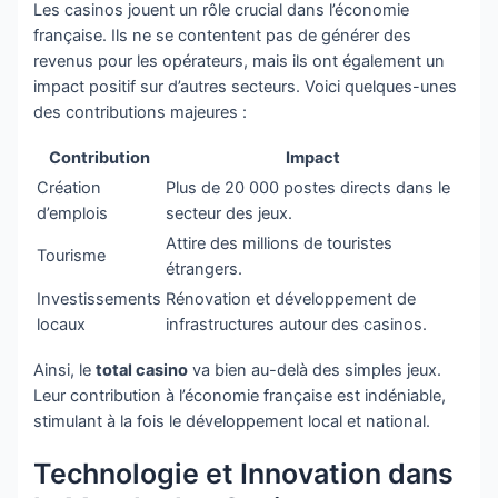
Les casinos jouent un rôle crucial dans l’économie
française. Ils ne se contentent pas de générer des
revenus pour les opérateurs, mais ils ont également un
impact positif sur d’autres secteurs. Voici quelques-unes
des contributions majeures :
Contribution
Impact
Création
Plus de 20 000 postes directs dans le
d’emplois
secteur des jeux.
Attire des millions de touristes
Tourisme
étrangers.
Investissements
Rénovation et développement de
locaux
infrastructures autour des casinos.
Ainsi, le
total casino
va bien au-delà des simples jeux.
Leur contribution à l’économie française est indéniable,
stimulant à la fois le développement local et national.
Technologie et Innovation dans