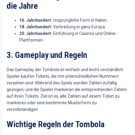
die Jahre
16. Jahrhundert:
Ursprüngliche Form in Italien.
18. Jahrhundert:
Verbreitung in ganz Europa.
20. Jahrhundert:
Einführung in Casinos und Online-
Plattformen.
3. Gameplay und Regeln
Das Gameplay der Tombola ist einfach und leicht verständlich.
Spieler kaufen Tickets, die mit unterschiedlichen Nummern
versehen sind. Während des Spiels werden Zahlen zufällig
gezogen, und die Spieler markieren die entsprechenden Zahlen
auf ihren Tickets. Ziel ist es, alle Zahlen auf einem Ticket zu
markieren oder eine bestimmte Musterform zu
vervollständigen.
Wichtige Regeln der Tombola