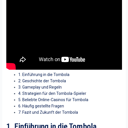
1. Einführung in die Tombola
2. Geschichte der Tombola
3. Gameplay und Regeln
4. Strategien für den Tombola-Spieler
5. Beliebte Online-Casinos für Tombola
6. Häufig gestellte Fragen
7. Fazit und Zukunft der Tombola
1. Einführung in die Tombola