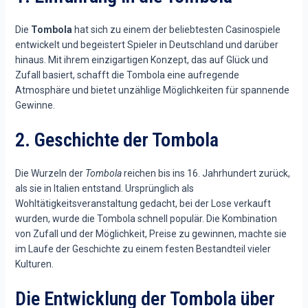
Die
Tombola
hat sich zu einem der beliebtesten Casinospiele
entwickelt und begeistert Spieler in Deutschland und darüber
hinaus. Mit ihrem einzigartigen Konzept, das auf Glück und
Zufall basiert, schafft die Tombola eine aufregende
Atmosphäre und bietet unzählige Möglichkeiten für spannende
Gewinne.
2. Geschichte der Tombola
Die Wurzeln der
Tombola
reichen bis ins 16. Jahrhundert zurück,
als sie in Italien entstand. Ursprünglich als
Wohltätigkeitsveranstaltung gedacht, bei der Lose verkauft
wurden, wurde die Tombola schnell populär. Die Kombination
von Zufall und der Möglichkeit, Preise zu gewinnen, machte sie
im Laufe der Geschichte zu einem festen Bestandteil vieler
Kulturen.
Die Entwicklung der Tombola über