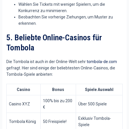
Wählen Sie Tickets mit weniger Spielern, um die
Konkurrenz zu minimieren.
Beobachten Sie vorherige Ziehungen, um Muster zu
erkennen.
5. Beliebte Online-Casinos für
Tombola
Die Tombola ist auch in der Online-Welt sehr
tombola-de.com
gefragt. Hier sind einige der beliebtesten Online-Casinos, die
Tombola-Spiele anbieten:
Casino
Bonus
Spiele Auswahl
100% bis zu 200
Casino XYZ
Über 500 Spiele
€
Exklusiv Tombola-
Tombola König
50 Freispiele!
Spiele