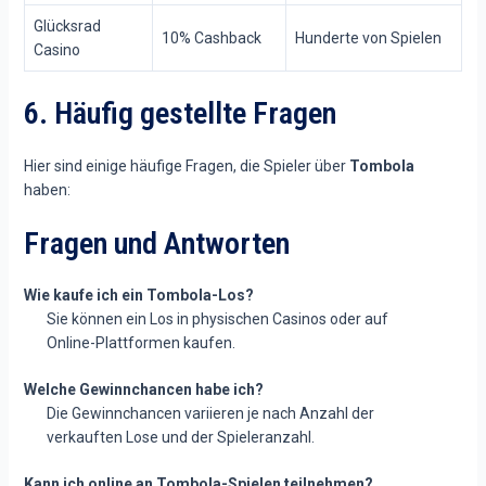
Glücksrad
10% Cashback
Hunderte von Spielen
Casino
6. Häufig gestellte Fragen
Hier sind einige häufige Fragen, die Spieler über
Tombola
haben:
Fragen und Antworten
Wie kaufe ich ein Tombola-Los?
Sie können ein Los in physischen Casinos oder auf
Online-Plattformen kaufen.
Welche Gewinnchancen habe ich?
Die Gewinnchancen variieren je nach Anzahl der
verkauften Lose und der Spieleranzahl.
Kann ich online an Tombola-Spielen teilnehmen?