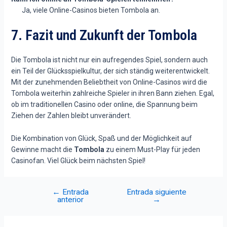
Ja, viele Online-Casinos bieten Tombola an.
7. Fazit und Zukunft der Tombola
Die Tombola ist nicht nur ein aufregendes Spiel, sondern auch
ein Teil der Glücksspielkultur, der sich ständig weiterentwickelt.
Mit der zunehmenden Beliebtheit von Online-Casinos wird die
Tombola weiterhin zahlreiche Spieler in ihren Bann ziehen. Egal,
ob im traditionellen Casino oder online, die Spannung beim
Ziehen der Zahlen bleibt unverändert.
Die Kombination von Glück, Spaß und der Möglichkeit auf
Gewinne macht die
Tombola
zu einem Must-Play für jeden
Casinofan. Viel Glück beim nächsten Spiel!
←
Entrada
Entrada siguiente
anterior
→