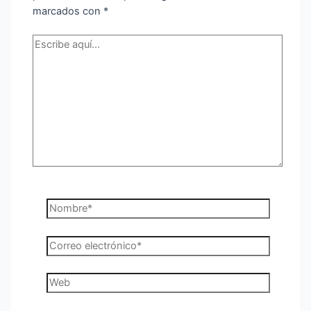
marcados con
*
Escribe
aquí...
Nombre*
Correo
electrónico*
Web