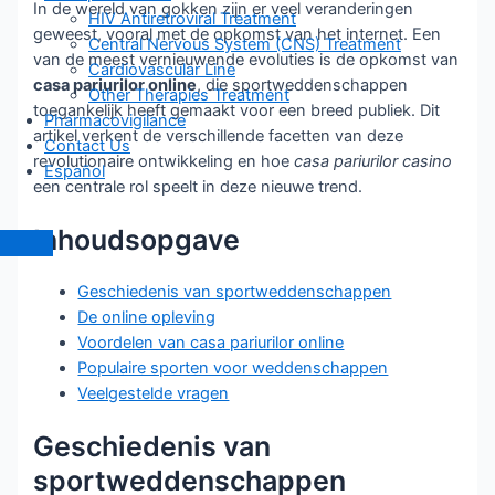
In de wereld van gokken zijn er veel veranderingen
HIV Antiretroviral Treatment
geweest, vooral met de opkomst van het internet. Een
Central Nervous System (CNS) Treatment
van de meest vernieuwende evoluties is de opkomst van
Cardiovascular Line
casa pariurilor online
, die sportweddenschappen
Other Therapies Treatment
toegankelijk heeft gemaakt voor een breed publiek. Dit
Pharmacovigilance
artikel verkent de verschillende facetten van deze
Contact Us
revolutionaire ontwikkeling en hoe
casa pariurilor casino
Español
een centrale rol speelt in deze nieuwe trend.
Inhoudsopgave
Geschiedenis van sportweddenschappen
De online opleving
Voordelen van casa pariurilor online
Populaire sporten voor weddenschappen
Veelgestelde vragen
Geschiedenis van
sportweddenschappen