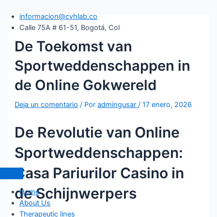
Ir
Navegación
al
de
informacion@cyhlab.co
contenido
entradas
Calle 75A # 61-51, Bogotá, Col
De Toekomst van
Sportweddenschappen in
de Online Gokwereld
Deja un comentario
/ Por
admingusar
/
17 enero, 2026
De Revolutie van Online
Sportweddenschappen:
Casa Pariurilor Casino in
de Schijnwerpers
Home
About Us
Therapeutic lines