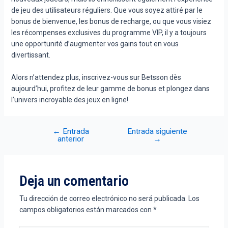
de jeu des utilisateurs réguliers. Que vous soyez attiré par le
bonus de bienvenue, les bonus de recharge, ou que vous visiez
les récompenses exclusives du programme VIP, il y a toujours
une opportunité d’augmenter vos gains tout en vous
divertissant.
Alors n’attendez plus, inscrivez-vous sur Betsson dès
aujourd’hui, profitez de leur gamme de bonus et plongez dans
l’univers incroyable des jeux en ligne!
←
Entrada
Entrada siguiente
anterior
→
Deja un comentario
Tu dirección de correo electrónico no será publicada.
Los
campos obligatorios están marcados con
*