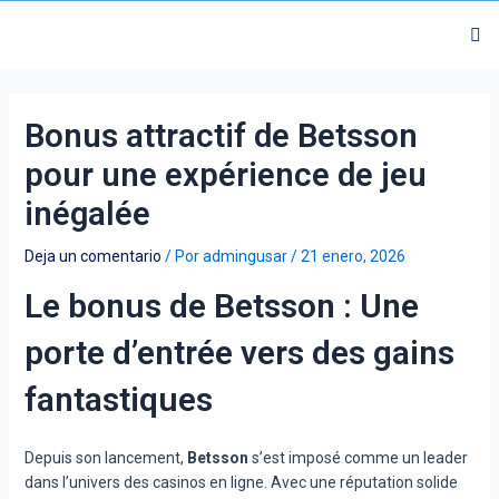
Ir
Navegación
al
de
contenido
entradas
Bonus attractif de Betsson
pour une expérience de jeu
inégalée
Deja un comentario
/ Por
admingusar
/
21 enero, 2026
Le bonus de Betsson : Une
porte d’entrée vers des gains
fantastiques
Depuis son lancement,
Betsson
s’est imposé comme un leader
dans l’univers des casinos en ligne. Avec une réputation solide