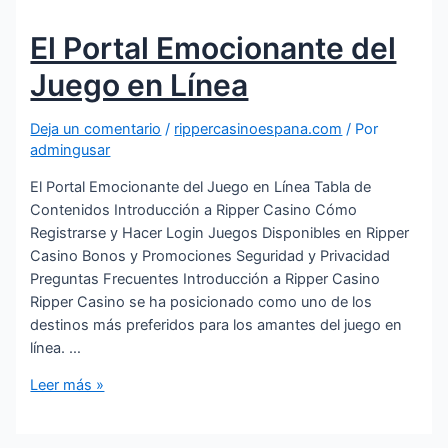
El Portal Emocionante del
Juego en Línea
Deja un comentario
/
rippercasinoespana.com
/ Por
admingusar
El Portal Emocionante del Juego en Línea Tabla de
Contenidos Introducción a Ripper Casino Cómo
Registrarse y Hacer Login Juegos Disponibles en Ripper
Casino Bonos y Promociones Seguridad y Privacidad
Preguntas Frecuentes Introducción a Ripper Casino
Ripper Casino se ha posicionado como uno de los
destinos más preferidos para los amantes del juego en
línea. …
Leer más »