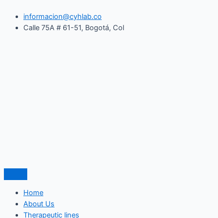
Ir
El
al
Portal
informacion@cyhlab.co
contenido
Emocionante
Calle 75A # 61-51, Bogotá, Col
del
Juego
en
Línea
Home
About Us
Therapeutic lines